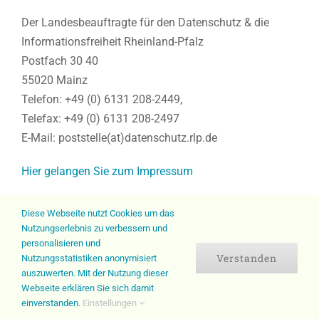
Der Landesbeauftragte für den Datenschutz & die
Informationsfreiheit Rheinland-Pfalz
Postfach 30 40
55020 Mainz
Telefon: +49 (0) 6131 208-2449,
Telefax: +49 (0) 6131 208-2497
E-Mail: poststelle(at)datenschutz.rlp.de
Hier gelangen Sie zum Impressum
Diese Webseite nutzt Cookies um das
Nutzungserlebnis zu verbessern und
personalisieren und
Verstanden
Nutzungsstatistiken anonymisiert
auszuwerten. Mit der Nutzung dieser
© Copyright
2026 | Kinderarztpraxis Dr. med. Matthias Hilbert |
Webseite erklären Sie sich damit
Datenschutzerklärung
|
Impressum
einverstanden.
Einstellungen